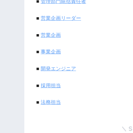
■
管理部門統括責任者
■
営業企画リーダー
■
営業企画
■
事業企画
■
開発エンジニア
■
採用担当
■
法務担当